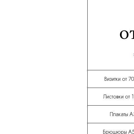
от
Визитки от 7
Листовки от 
Плакаты А3
Брюшюры А5 8