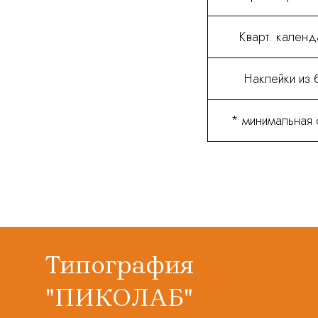
Кварт. календ
Наклейки из б
* минимальная 
Типография
"ПИКОЛАБ"