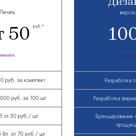
Диза
Печать
верстк
 50​
10
руб.*
заказать
заказат
00 руб. за комплект
Разработка л
1000 руб. за 100 шт
Разработка фирме
 от 50 руб./ шт.
Брендирование 
продукц
п. от 70 руб./ шт.