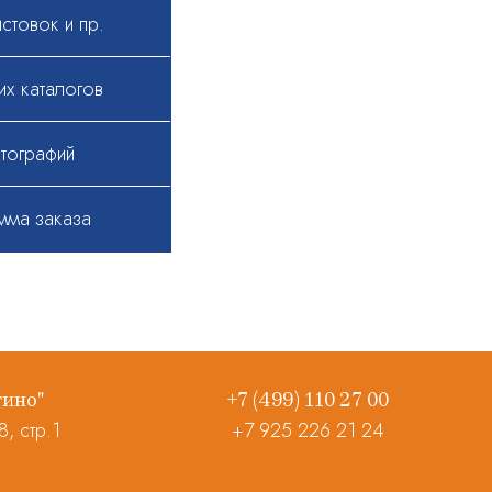
стовок и пр.
их каталогов
тографий
мма заказа
гино"
+7 (499) 110 27 00
, стр.1
+7 925 226 21 24