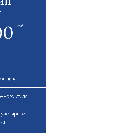
йн
а
00
руб.*
ь
оготипа
нного стиля
сувенирной
ии