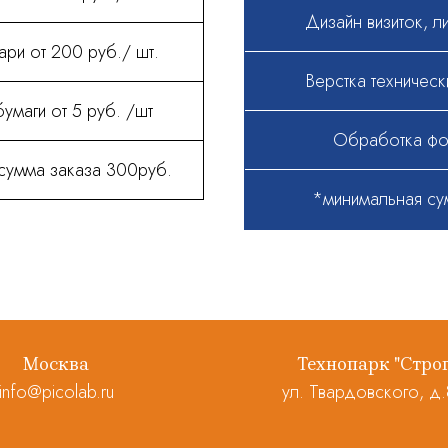
Дизайн визиток, ли
ари от 200 руб./ шт.
Верстка техническ
умаги от 5 руб. /шт
Обработка фо
сумма заказа 300руб.
*минимальная су
Москва
Технопарк "Стро
info@picolab.ru
ул. Твардовского, д.8