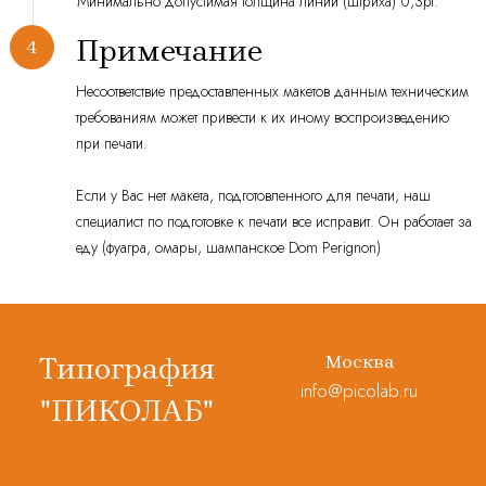
Минимально допустимая толщина линии (штриха) 0,3pt.
Примечание
Несоответствие предоставленных макетов данным техническим
требованиям может привести к их иному воспроизведению
при печати.
Если у Вас нет макета, подготовленного для печати, наш
специалист по подготовке к печати все исправит. Он работает за
еду (фуагра, омары, шампанское Dom Perignon)
Типография
Москва
info@picolab.ru
"ПИКОЛАБ"